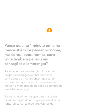
ATO
Mais
Pense durante 1 minuto em uma
marca. Além de pensar no nome,
nas cores, letras, formas, sons
você também pensou em
sensações e lembranças?
É exatamente essa a função do branding:
despertar sensações e criar conexões
conscientes e inconscientes, que serão
cruciais para que o cliente escolha a sua
marca no momento de decisão de compra do
produto ou serviço.
Todos os movimentos que uma marca faz,
desde a criação de um logotipo, escolha da
fonte, discurso,
tom de voz
, valores da